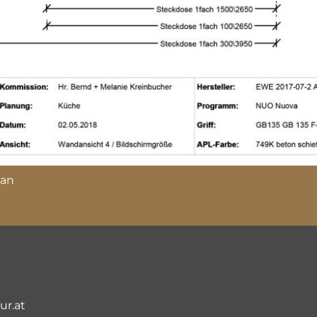
lan
ur.at